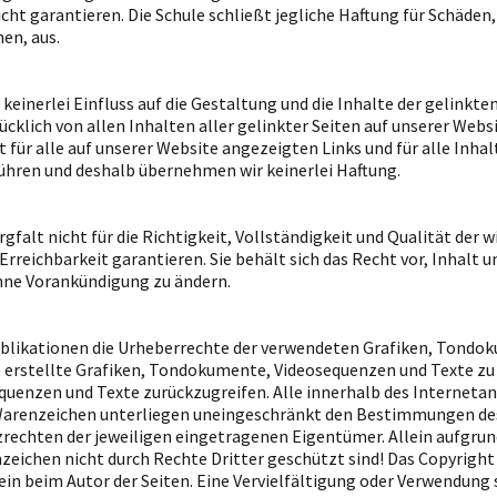
t garantieren. Die Schule schließt jegliche Haftung für Schäden, d
en, aus.
r keinerlei Einfluss auf die Gestaltung und die Inhalte der gelinkt
ücklich von allen Inhalten aller gelinkter Seiten auf unserer Web
t für alle auf unserer Website angezeigten Links und für alle Inhal
hren und deshalb übernehmen wir keinerlei Haftung.
rgfalt nicht für die Richtigkeit, Vollständigkeit und Qualität de
reichbarkeit garantieren. Sie behält sich das Recht vor, Inhalt u
hne Vorankündigung zu ändern.
 Publikationen die Urheberrechte der verwendeten Grafiken, Tond
 erstellte Grafiken, Tondokumente, Videosequenzen und Texte zu 
uenzen und Texte zurückzugreifen. Alle innerhalb des Interneta
Warenzeichen unterliegen uneingeschränkt den Bestimmungen des
rechten der jeweiligen eingetragenen Eigentümer. Allein aufgrun
nzeichen nicht durch Rechte Dritter geschützt sind! Das Copyright 
llein beim Autor der Seiten. Eine Vervielfältigung oder Verwendun